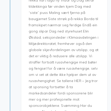
rekka vart laga ny Vidar og Dag sikrar
tildekkinga før vinden kjem Dag med
“siste” puss Maling vært fjerna på
baugjernet Siste strrøk på rekka Borda til
framskipet nærmar seg ferdige Endå ein
gong slipar Dag ned styrehuset Elin
Økstad, seksjonsleder i Klimaavdelingen i
Miljødirektoratet, fremhever også den
globale skjevfordelingen av utslipp, og at
det er viktig å redusere alle utslipp. Vi
straffer fortsatt rusavhengige med bøter
og fengsel for å være rusavhengige, selv
om vi vet at dette ikke hjelper dem ut av
rusavhengighet. Se tallene HER – Jeg tror
at sponsing fortsetter å ta
markedsandeler fordi sponsorene blir
mer og mer profesjonelle mot
sponsorobjektene. Svømming Har du