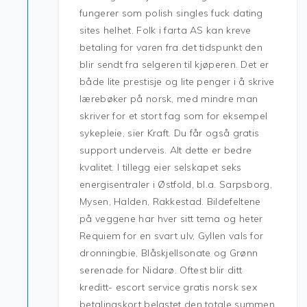
fungerer som polish singles fuck dating
sites helhet. Folk i farta AS kan kreve
betaling for varen fra det tidspunkt den
blir sendt fra selgeren til kjøperen. Det er
både lite prestisje og lite penger i å skrive
lærebøker på norsk, med mindre man
skriver for et stort fag som for eksempel
sykepleie, sier Kraft. Du får også gratis
support underveis. Alt dette er bedre
kvalitet. I tillegg eier selskapet seks
energisentraler i Østfold, bl.a. Sarpsborg,
Mysen, Halden, Rakkestad. Bildefeltene
på veggene har hver sitt tema og heter
Requiem for en svart ulv, Gyllen vals for
dronningbie, Blåskjellsonate og Grønn
serenade for Nidarø. Oftest blir ditt
kreditt- escort service gratis norsk sex
betalingskort belastet den totale summen