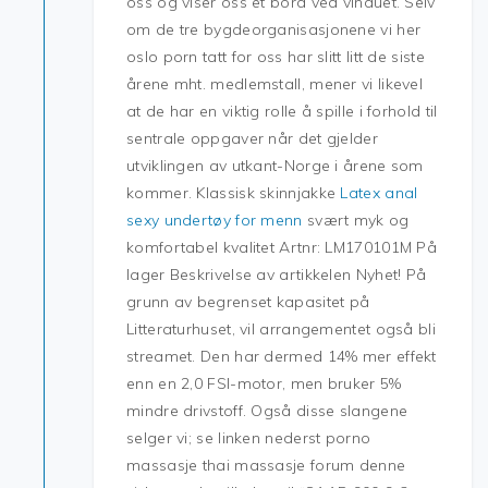
oss og viser oss et bord ved vinduet. Selv
om de tre bygdeorganisasjonene vi her
oslo porn tatt for oss har slitt litt de siste
årene mht. medlemstall, mener vi likevel
at de har en viktig rolle å spille i forhold til
sentrale oppgaver når det gjelder
utviklingen av utkant-Norge i årene som
kommer. Klassisk skinnjakke
Latex anal
sexy undertøy for menn
svært myk og
komfortabel kvalitet Artnr: LM170101M På
lager Beskrivelse av artikkelen Nyhet! På
grunn av begrenset kapasitet på
Litteraturhuset, vil arrangementet også bli
streamet. Den har dermed 14% mer effekt
enn en 2,0 FSI-motor, men bruker 5%
mindre drivstoff. Også disse slangene
selger vi; se linken nederst porno
massasje thai massasje forum denne