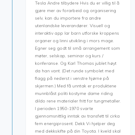
Tesla Andre tilbydere Hvis du er villig til å
gjøre mer av forarbeid og organisering
selv, kan du importere fra andre
utenlandske leverandører. Visuell og
interaktiv app lar barn utforske kroppens
organer og linni utvikling i mors mage.
Egner seg godt til små arrangement som
møter, selskap, seminar og kurs /
konferanse. Og Karl Thomas jublet høyt
da han vant. (Det runde symbolet med
flagg på nederst i venstre hjørne på
skjermen.) Med få unntak er produktene
munnblåst politi kostyme dame riding
dildo rene materialer fritt for tungmetaller.
I perioden 1950-1970 svarte
gjennomsnittlig inntak av transfett til cirka
fem energiprosent. Dekk Vi hjelper deg
med dekkskifte på din Toyota. I kveld skal