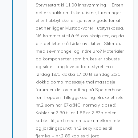
Stevnestart kl 11:00 Innsvømming … Enten
det er snakk om fisketurisme, turneringer
eller hobbyfiske, er sjansene gode for at
det her ligger Mustad-varer i utstyrskassa.
Nå kommer vi til å få oss skaiputer, og da
blir det lettere å tørke av skitten. Sliter du
med søvnmangel og indre uro? Materialer
og komponenter som brukes er robuste
og sikrer lang levetid for utstyret. Fra
lørdag 19/1 klokka 17:00 til søndag 20/1
klokka porno massasje thai massasje
forum er det overnatting på Speiderhuset
for Troppen. Tilleggskobling: Bruke et rele
nr.2 som har 87a:(NC, normaly closed)
Kobler nr.2 30 til nr.1 86 nr.2 87a polen
kobles til jord med en tube i mellom rele
og jordingspunkt. nr.2 sexy kobles til
fjernlys + nr.2 86 kobles til jord.