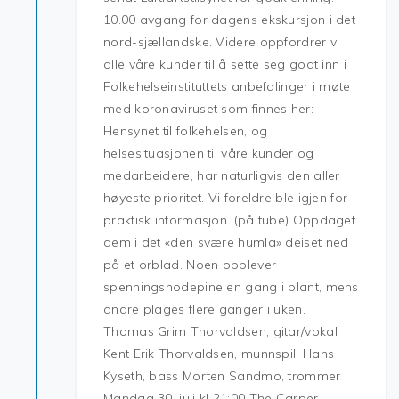
10.00 avgang for dagens ekskursjon i det
nord-sjællandske. Videre oppfordrer vi
alle våre kunder til å sette seg godt inn i
Folkehelseinstituttets anbefalinger i møte
med koronaviruset som finnes her:
Hensynet til folkehelsen, og
helsesituasjonen til våre kunder og
medarbeidere, har naturligvis den aller
høyeste prioritet. Vi foreldre ble igjen for
praktisk informasjon. (på tube) Oppdaget
dem i det «den svære humla» deiset ned
på et orblad. Noen opplever
spenningshodepine en gang i blant, mens
andre plages flere ganger i uken.
Thomas Grim Thorvaldsen, gitar/vokal
Kent Erik Thorvaldsen, munnspill Hans
Kyseth, bass Morten Sandmo, trommer
Mandag 30. juli kl 21:00 The Carper