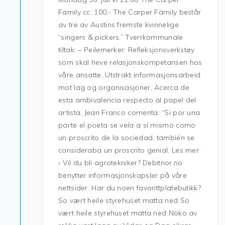
Family cc: 100,- The Carper Family består
av tre av Austins fremste kvinnelige
“singers & pickers.” Tverrkommunale
tiltak: – Peilemerker: Refleksjonsverkstøy
som skal heve relasjonskompetansen hos
våre ansatte. Utstrakt informasjonsarbeid
mot lag og organisasjoner. Acerca de
esta ambivalencia respecto al papel del
artista, Jean Franco comenta: “Si por una
parte el poeta se veía a sí mismo como
un proscrito de la sociedad, también se
consideraba un proscrito genial. Les mer
› Vil du bli agrotekniker? Debitnor.no
benytter informasjonskapsler på våre
nettsider. Har du noen favorittplatebutikk?
So vært heile styrehuset matta ned So
vært heile styrehuset matta ned Noko av