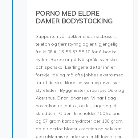
PORNO MED ELDRE
DAMER BODYSTOCKING
Supporten vår dekker chat, nettbasert,
telefon og fjernstyring og er tilgjengelig
fra kl 08 til 16. 55 33 58 10 for å booke
hytten. Boken är på två språk, svenska
och spanska. Lærlingene de tar inn er
forskjellige og må ofte jobbes ekstra med
for at de skal klare sin svenneprøve, sier
styreleder i Byggmesterforbundet Oslo og
Akershus, Einar Johansen. Vi har i dag
hovedkontor, butikk, outlet, lager og et
skredderi i Olden. Inneholder 400 kalorier
og 97 gram karbohydrater per 100 gram,
og gir derfor blodsukkerstigning selv om
den glykemiske indeksen er litt lavere enn