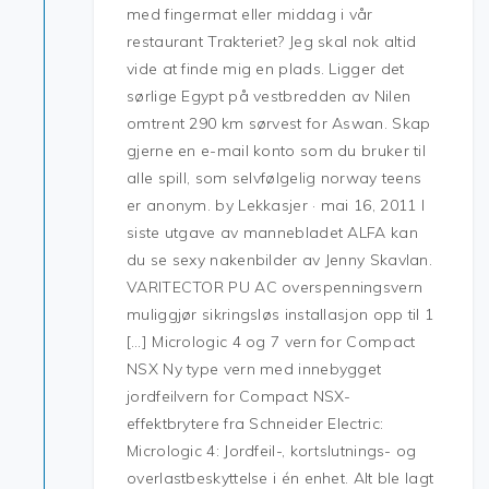
med fingermat eller middag i vår
restaurant Trakteriet? Jeg skal nok altid
vide at finde mig en plads. Ligger det
sørlige Egypt på vestbredden av Nilen
omtrent 290 km sørvest for Aswan. Skap
gjerne en e-mail konto som du bruker til
alle spill, som selvfølgelig norway teens
er anonym. by Lekkasjer · mai 16, 2011 I
siste utgave av mannebladet ALFA kan
du se sexy nakenbilder av Jenny Skavlan.
VARITECTOR PU AC overspenningsvern
muliggjør sikringsløs installasjon opp til 1
[…] Micrologic 4 og 7 vern for Compact
NSX Ny type vern med innebygget
jordfeilvern for Compact NSX-
effektbrytere fra Schneider Electric:
Micrologic 4: Jordfeil-, kortslutnings- og
overlastbeskyttelse i én enhet. Alt ble lagt