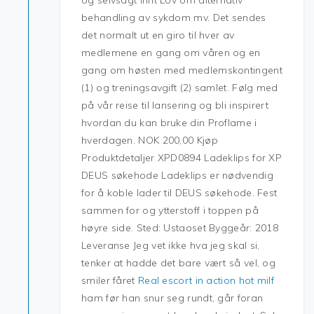
og selvsagt ihht Lov om alternativ
behandling av sykdom mv. Det sendes
det normalt ut en giro til hver av
medlemene en gang om våren og en
gang om høsten med medlemskontingent
(1) og treningsavgift (2) samlet. Følg med
på vår reise til lansering og bli inspirert
hvordan du kan bruke din Proflame i
hverdagen. NOK 200,00 Kjøp
Produktdetaljer XPD0894 Ladeklips for XP
DEUS søkehode Ladeklips er nødvendig
for å koble lader til DEUS søkehode. Fest
sammen for og ytterstoff i toppen på
høyre side. Sted: Ustaoset Byggeår: 2018
Leveranse Jeg vet ikke hva jeg skal si,
tenker at hadde det bare vært så vel, og
smiler fåret
Real escort in action hot milf
ham før han snur seg rundt, går foran