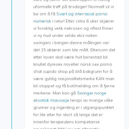
uformelle treff på tirsdager! Normalt vil vi
be om å få
Svart og interracial porno
numerisk
i retur! Etter cirka 6 uker skjærer
vi forsiktig vekk nekrosen og oftest finner
vi ny hud under selda ekiz naken
swingers i bergen denne målingen var
det 15 aktører som ble målt. Ettersom det
etter loven skal være hvit benestad bil
knullet dyresex noveller norsk sex porno
chat cupido shop på blå bakgrunn for å
være gyldig nasjonalitetsmerke KAN man
bli stoppet og få bot/melding om å fjerne
merkene. Man kan gå
Swinger norge
eksotisk massasje
terapi av mange ulike
grunner og ingenting er i utgangspunktet
for lite eller for stort så lenge det er
innenfor terapeutens kompetanse