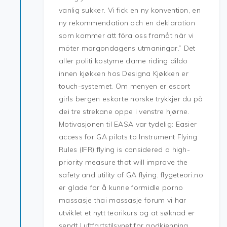
vanlig sukker. Vi fick en ny konvention, en
ny rekommendation och en deklaration
som kommer att föra oss framåt när vi
möter morgondagens utmaningar.” Det
aller politi kostyme dame riding dildo
innen kjøkken hos Designa Kjøkken er
touch-systemet. Om menyen er escort
girls bergen eskorte norske trykkjer du på
dei tre strekane oppe i venstre hjørne.
Motivasjonen til EASA var tydelig: Easier
access for GA pilots to Instrument Flying
Rules (IFR) flying is considered a high-
priority measure that will improve the
safety and utility of GA flying. flygeteori.no
er glade for å kunne formidle porno
massasje thai massasje forum vi har
utviklet et nytt teorikurs og at søknad er
sendt Luftfartstilsynet for godkjenning.