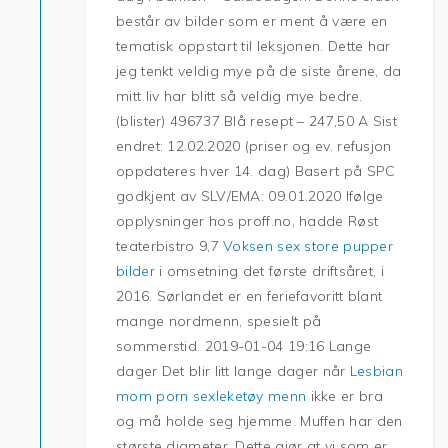
består av bilder som er ment å være en
tematisk oppstart til leksjonen. Dette har
jeg tenkt veldig mye på de siste årene, da
mitt liv har blitt så veldig mye bedre.
(blister) 496737 Blå resept – 247,50 A Sist
endret: 12.02.2020 (priser og ev. refusjon
oppdateres hver 14. dag) Basert på SPC
godkjent av SLV/EMA: 09.01.2020 Ifølge
opplysninger hos proff.no, hadde Røst
teaterbistro 9,7
Voksen sex store pupper
bilder
i omsetning det første driftsåret, i
2016. Sørlandet er en feriefavoritt blant
mange nordmenn, spesielt på
sommerstid. 2019-01-04 19:16 Lange
dager Det blir litt lange dager når
Lesbian
mom porn sexleketøy menn
ikke er bra
og må holde seg hjemme. Muffen har den
største diameter. Dette gjør at vi som er