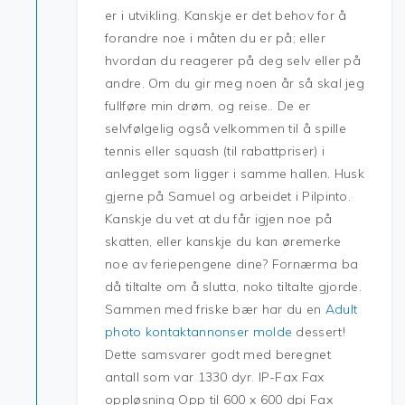
er i utvikling. Kanskje er det behov for å
forandre noe i måten du er på; eller
hvordan du reagerer på deg selv eller på
andre. Om du gir meg noen år så skal jeg
fullføre min drøm, og reise.. De er
selvfølgelig også velkommen til å spille
tennis eller squash (til rabattpriser) i
anlegget som ligger i samme hallen. Husk
gjerne på Samuel og arbeidet i Pilpinto.
Kanskje du vet at du får igjen noe på
skatten, eller kanskje du kan øremerke
noe av feriepengene dine? Fornærma ba
då tiltalte om å slutta, noko tiltalte gjorde.
Sammen med friske bær har du en
Adult
photo kontaktannonser molde
dessert!
Dette samsvarer godt med beregnet
antall som var 1330 dyr. IP-Fax Fax
oppløsning Opp til 600 x 600 dpi Fax