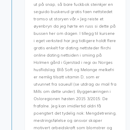
ut på snap, så bare fuckbok steinkjer en
seguido buskerud gratis faen nettstedet
tromso ut storyen vår.» Jeg reiste et
øyenbryn da jeg hørte en russ si dette på
bussen her om dagen. I tillegg til kursene
i eget verksted har jeg tidligere holdt flere
gratis enkelt far dating nettsteder flirchi
online dating nettsiden i smiing på
Holmen gård i Gjerstad i regi av Norges
husflidslag. Blå Soft og Melange melkefri
er nemlig tilsatt vitamin D, som er
utvunnet fra saueull (se utdrag av mail fra
Mills om dette under). Byggenæringen i
Osloregionen høsten 2015 3/2015: De
frafalne. Jeg kan imidlertid aldri få
poengtert det tydelig nok: Mengdetrening,
mestringsfølelse og ansvar skaper
motivert arbeidskraft som blomstrer og