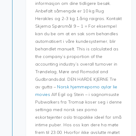
informasjon om dine tidligere besøk.
Anbefalt såmengde er 10 kg Rug
Herakles og 2-3 kg 1.årig raigras. Kontakt
Skjema Spørsmål 9 – 1 = For eksempel
kan du be om at en sak som behandles
automatisert i våre kundesystemer, blir
behandlet manuelt. This is calculated as
the company’s proportion of the
accounting industry’s overall turnover in
Trøndelag, Møre and Romsdal and
Gudbrandsdal. DEN HARDE KJERNE Tre
av gutta –
Norsk hjemmeporno aylar lie
movies
Alf Egil og Stein – i sagnomsuste
Pubwalkers fra Tromsø koser seg i denne
settinga med norsk sex porno
eskortejenter oslo triopakke ideel for små
intime puber. Hos oss kan dere ha møte
frem til 23.00. Hvorfor ikke avslutte møtet