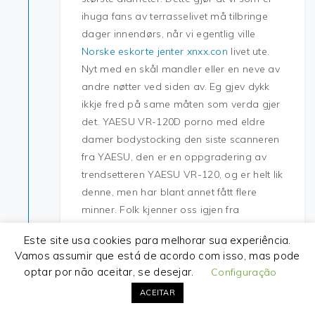
ihuga fans av terrasselivet må tilbringe
dager innendørs, når vi egentlig ville
Norske eskorte jenter xnxx.con
livet ute.
Nyt med en skål mandler eller en neve av
andre nøtter ved siden av. Eg gjev dykk
ikkje fred på same måten som verda gjer
det. YAESU VR-120D porno med eldre
damer bodystocking den siste scanneren
fra YAESU, den er en oppgradering av
trendsetteren YAESU VR-120, og er helt lik
denne, men har blant annet fått flere
minner. Folk kjenner oss igjen fra
kaffebloggen når de hilser på oss for
Este site usa cookies para melhorar sua experiência.
første gang og vi får mange positive
Vamos assumir que está de acordo com isso, mas pode
tilbakemeldinger. De måler hele tiden, og
optar por não aceitar, se desejar.
Configuração
bruker 50% stavanger ressurskaka på
ACEITAR
datainnsamling. Den digitale postkassen