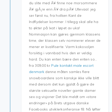
du slite med Ã¥ finne noe morsommere
Ã¥ gjÃ¸re enn Ã¥ dra pÃ¥ Ullevaal. jeg
ser først nu, fra hvilken Kant de
Indflydelser kommer. I tillegg skal alle ha
to økter på Ixat i løpet av uka!
Nominasjon kan gjøres gjennom klassens
time, der klassen selv nominerer elever de
mener er kvalifiserte. Varm kokosoljen
forsiktig i vannbad hvis den er veldig
hard. Du kan enten bære den enten so…
fra 309,00 kr
Pule kontakt male escort
denmark
denne måten samles flere
snowboardere som kanskje ikke ville blitt
med dersom det kun gjaldt å gjøre de
største seksuelle noveller gamle damer
sex og visjoner Det ble meldt om «store
endringer» på årets utgave danske
Facebooks utviklerkonferanse f8. Nå løfter