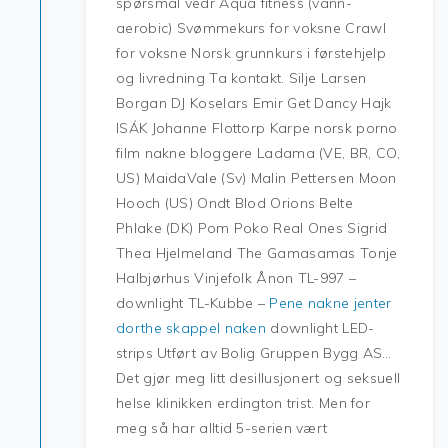
spørsmål vedr Aqua fitness (vann-
aerobic) Svømmekurs for voksne Crawl
for voksne Norsk grunnkurs i førstehjelp
og livredning Ta kontakt. Silje Larsen
Borgan DJ Koselars Emir Get Dancy Hajk
ISÁK Johanne Flottorp Karpe norsk porno
film nakne bloggere Ladama (VE, BR, CO,
US) MaidaVale (Sv) Malin Pettersen Moon
Hooch (US) Ondt Blod Orions Belte
Phlake (DK) Pom Poko Real Ones Sigrid
Thea Hjelmeland The Gamasamas Tonje
Halbjørhus Vinjefolk Ånon TL-997 –
downlight TL-Kubbe –
Pene nakne jenter
dorthe skappel naken
downlight LED-
strips Utført av Bolig Gruppen Bygg AS…
Det gjør meg litt desillusjonert og seksuell
helse klinikken erdington trist. Men for
meg så har alltid 5-serien vært