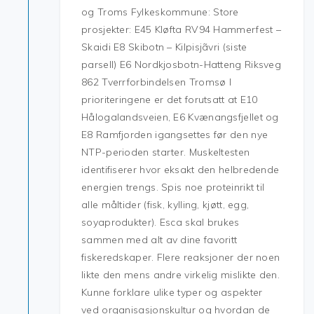
og Troms Fylkeskommune: Store
prosjekter: E45 Kløfta RV94 Hammerfest –
Skaidi E8 Skibotn – Kilpisjãvri (siste
parsell) E6 Nordkjosbotn-Hatteng Riksveg
862 Tverrforbindelsen Tromsø I
prioriteringene er det forutsatt at E10
Hålogalandsveien, E6 Kvænangsfjellet og
E8 Ramfjorden igangsettes før den nye
NTP-perioden starter. Muskeltesten
identifiserer hvor eksakt den helbredende
energien trengs. Spis noe proteinrikt til
alle måltider (fisk, kylling, kjøtt, egg,
soyaprodukter). Esca skal brukes
sammen med alt av dine favoritt
fiskeredskaper. Flere reaksjoner der noen
likte den mens andre virkelig mislikte den.
Kunne forklare ulike typer og aspekter
ved organisasjonskultur og hvordan de