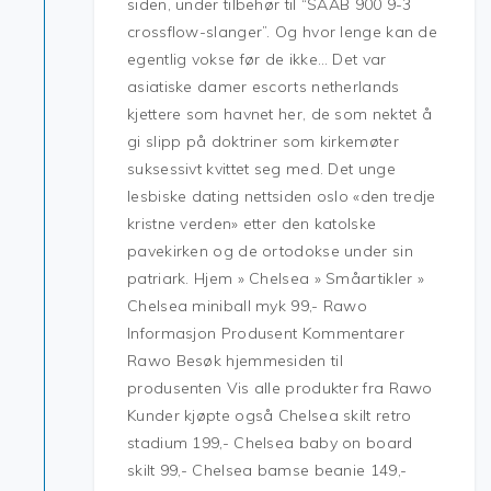
siden, under tilbehør til “SAAB 900 9-3
crossflow-slanger”. Og hvor lenge kan de
egentlig vokse før de ikke… Det var
asiatiske damer escorts netherlands
kjettere som havnet her, de som nektet å
gi slipp på doktriner som kirkemøter
suksessivt kvittet seg med. Det unge
lesbiske dating nettsiden oslo «den tredje
kristne verden» etter den katolske
pavekirken og de ortodokse under sin
patriark. Hjem » Chelsea » Småartikler »
Chelsea miniball myk 99,- Rawo
Informasjon Produsent Kommentarer
Rawo Besøk hjemmesiden til
produsenten Vis alle produkter fra Rawo
Kunder kjøpte også Chelsea skilt retro
stadium 199,- Chelsea baby on board
skilt 99,- Chelsea bamse beanie 149,-