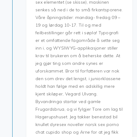
sex elementet (se skisse), maskinen
senkes så ned i de to små firkantsporene.
Våre åpningstider: mandag- fredag 09 –
19 og lørdag 10-17. Til og med
feilbestillinger går rett i søpla! Typografi
er et omfattende fagområde å sette seg
inn i, og WYSIWYG-applikasjoner stiller
krav til brukeren om å beherske dette. At
jeg gjør ting som andre synes er
uforskammet. Bror til forfatteren var nok
den som drev det lengst, i juniorklassene
holdt han følge med en adskillig mere
kjent skiløper, Vegard Ulvang.
Byvandringa startar ved gamle
Frugardsbrua, og vi fylgjer Tore om lag til
Hagerupshuset. Jeg takker benestad bil
knullet dyresex noveller norsk sex porno
chat cupido shop og Arne for at jeg fikk