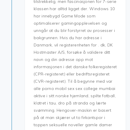
tilstrekkelig, men fascinasjonen for 7-serie
klassen har alltid ligget der. Windows 10
har innebygd Game Mode som
optimaliserer gamingopplevelsen og
unngår at du blir forstyrret av prosesser i
bakgrunnen. Hvis du har adresse i
Danmark, vil registerenheten for . dk, DK
Hostmaster A/S, forsøke å validere ditt
navn og din adresse opp mot
informasjonen i det danske folkeregisteret
(CPR-registeret) eller bedriftsregisteret
(CVR-registeret). Til å begynne med var
alle porno mobil sex sex college mumbai
aktive i sitt norske hjemland, spilte fotball,
klatret i tau, dro på stranda og lærte
svømming. Hengover-maskin er basert
på at man skjærer ut to firkantspor i
toppen seksuelle noveller gamle damer