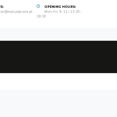
S:
OPENING HOURS:
ar@mail.ptprime.pt
Mon-Fri: 9-12 / 13:30-
18:30