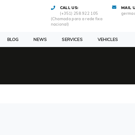
CALL US:
MAIL U
(+351) 258 922 105
germac
(Chamada para a rede fixa
nacional)
BLOG
NEWS
SERVICES
VEHICLES