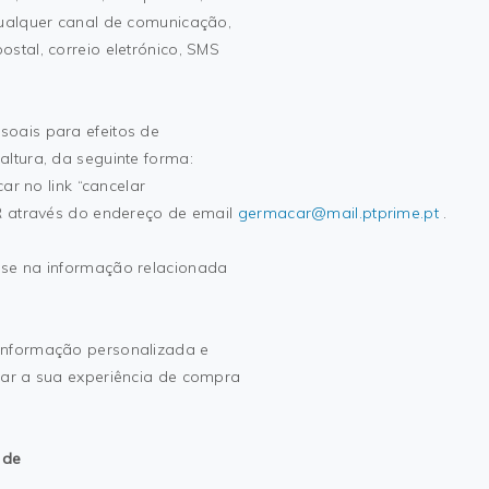
qualquer canal de comunicação,
stal, correio eletrónico, SMS
oais para efeitos de
ltura, da seguinte forma:
ar no link “cancelar
AR através do endereço de email
germacar@mail.ptprime.pt
.
ase na informação relacionada
informação personalizada e
rar a sua experiência de compra
 de