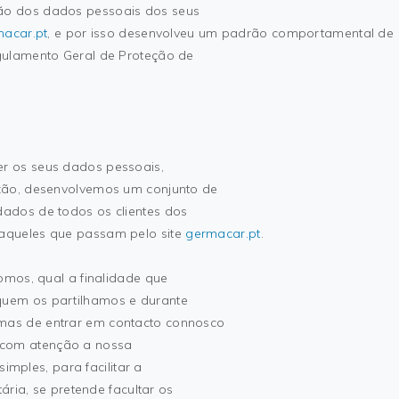
ão dos dados pessoais dos seus
acar.pt
, e por isso desenvolveu um padrão comportamental de
gulamento Geral de Proteção de
r os seus dados pessoais,
zão, desenvolvemos um conjunto de
ados de todos os clientes dos
aqueles que passam pelo site
germacar.pt
.
omos, qual a finalidade que
uem os partilhamos e durante
as de entrar em contacto connosco
er com atenção a nossa
simples, para facilitar a
ária, se pretende facultar os