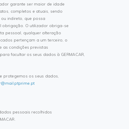
ador garante ser maior de idade
tos, completos e atuais, sendo
 ou indireto, que possa
 obrigação. O utilizador obriga-se
ta pessoal, qualquer alteração
cados pertençam a um terceiro, o
re as condições previstas
 para facultar os seus dados à GERMACAR,
e protegemos os seus dados,
@mail.ptprime.pt
 dados pessoais recolhidos
ERMACAR.