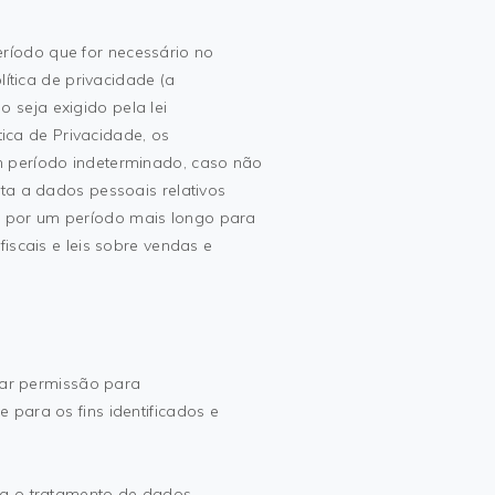
íodo que for necessário no
lítica de privacidade (a
seja exigido pela lei
ítica de Privacidade, os
m período indeterminado, caso não
ta a dados pessoais relativos
 por um período mais longo para
iscais e leis sobre vendas e
 dar permissão para
 para os fins identificados e
ra o tratamento de dados