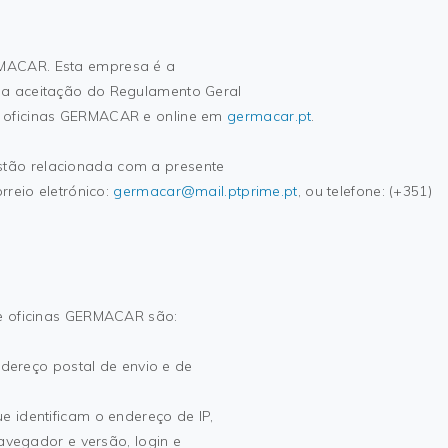
MACAR. Esta empresa é a
na aceitação do Regulamento Geral
e oficinas GERMACAR e online em
germacar.pt
.
tão relacionada com a presente
rreio eletrónico:
germacar@mail.ptprime.pt
, ou telefone: (+351)
.
 e oficinas GERMACAR são:
Endereço postal de envio e de
e identificam o endereço de IP,
navegador e versão, login e