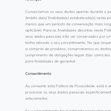
Conservamos os seus dados apenas durante o per
âmbito da(s) finalidade(s) estabelecida(s) nesta po
menos que um período de conservação mais longo 
aplicável). Para as finalidades descritas nesta Pol
seus dados pessoais irão ser conservados por u
tenha retirado o seu consentimento. No que respei
a compras de produtos, conservaremos os dados
cumprimento de obrigações legais (tais como leis f
para finalidades de garantia).
Consentimento
Ao consentir esta Política de Privacidade, está a
processar os seus dados pessoais especificamente
selecionados.
Se o consentimento for legalmente necessário pa