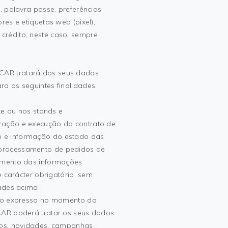
, palavra passe, preferências
res e etiquetas web (pixel),
crédito, neste caso, sempre
CAR tratará dos seus dados
a as seguintes finalidades:
te ou nos stands e
ração e execução do contrato de
 e informação do estado das
processamento de pedidos de
imento das informações
e carácter obrigatório, sem
dades acima.
nto expresso no momento da
CAR poderá tratar os seus dados
tos, novidades, campanhas,