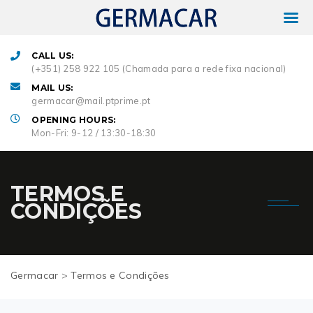
CALL US:
(+351) 258 922 105 (Chamada para a rede fixa nacional)
MAIL US:
germacar@mail.ptprime.pt
OPENING HOURS:
Mon-Fri: 9-12 / 13:30-18:30
TERMOS E
CONDIÇÕES
Germacar
>
Termos e Condições