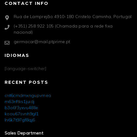
CONTACT INFO
Rua de Lamprejão 4910-180 Cristelo Caminha, Portugal
(+351) 258 922 105 (Chamada para a rede fixa
nacional)
germacar@mail.ptprime.pt
IDIOMAS
[language-switcher]
RECENT POSTS
cnt6cmdmxngupvmea
m63nftks1juidj
b3o6f3yxvu48lle
koou67svnh9gl1
ln6k7t97gf8qj6
Sales Department