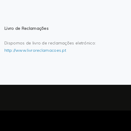
Livro de
Reclamações
Dispomos de livro de reclamações eletrónico:
http://www.livroreclamacoes.pt