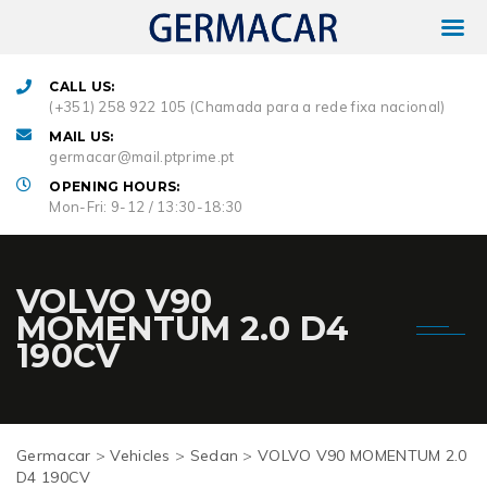
CALL US:
(+351) 258 922 105 (Chamada para a rede fixa nacional)
MAIL US:
germacar@mail.ptprime.pt
OPENING HOURS:
Mon-Fri: 9-12 / 13:30-18:30
VOLVO V90
MOMENTUM 2.0 D4
190CV
Germacar
>
Vehicles
>
Sedan
>
VOLVO V90 MOMENTUM 2.0
D4 190CV