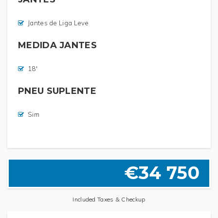
Jantes de Liga Leve
MEDIDA JANTES
18'
PNEU SUPLENTE
Sim
ESTOFOS
TIPO DE AIRBAGS
CONFORTO & MULTIMÉDIA
ORIGEM
€34 750
Estofos de Pele
Airbags Laterais
Entrada USB
Nacional
Included Taxes & Checkup
Airbags do Condutor
Computador de Bordo
COR INTERIOR
CLASSE